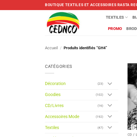
Skip
BOUTIQUE TEXTILES ET ACCESSOIRES RASTA RE
to
content
TEXTILES
B
PROMO
BROD
Accueil
/
Produits identifiés “GH4”
CATÉGORIES
Décoration
(23)
Goodies
(102)
CD/Livres
(16)
Accessoires Mode
(192)
Textiles
(47)
CD / 