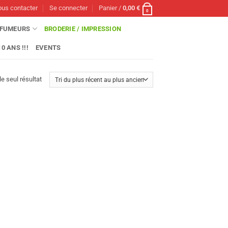
us contacter
Se connecter
Panier /
0,00
€
0
FUMEURS
BRODERIE / IMPRESSION
0 ANS !!!
EVENTS
le seul résultat