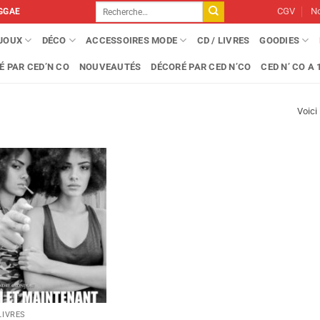
Recherche
CGV
No
GGAE
pour :
IJOUX
DÉCO
ACCESSOIRES MODE
CD / LIVRES
GOODIES
É PAR CED’N CO
NOUVEAUTÉS
DÉCORÉ PAR CED N’CO
CED N’ CO A 1
Voici 
LIVRES