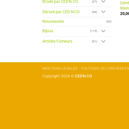
Brodé par CED'N CO
(37)
Génér
Main
Décoré par CED N'CO
(58)
20,0
Nouveautés
(30)
Bijoux
(115)
Articles Fumeurs
(61)
MENTIONS LÉGALES
POLITIQUE DE CONFIDENTI
Copyright 2026 ©
CED'N CO