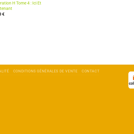
ation H Tome 4 : Ici Et
tenant
0
€
ALITÉ
CONDITIONS GÉNÉRALES DE VENTE
CONTACT