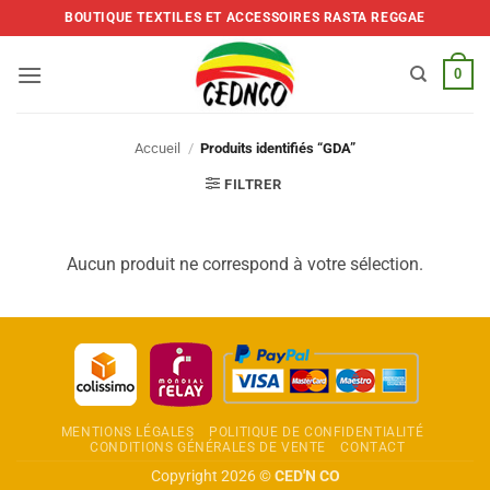
Skip
BOUTIQUE TEXTILES ET ACCESSOIRES RASTA REGGAE
to
content
0
Accueil
/
Produits identifiés “GDA”
FILTRER
Aucun produit ne correspond à votre sélection.
MENTIONS LÉGALES
POLITIQUE DE CONFIDENTIALITÉ
CONDITIONS GÉNÉRALES DE VENTE
CONTACT
Copyright 2026 ©
CED'N CO