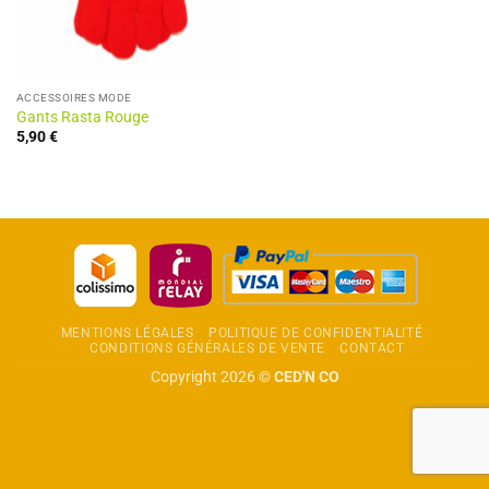
ACCESSOIRES MODE
Gants Rasta Rouge
5,90
€
MENTIONS LÉGALES
POLITIQUE DE CONFIDENTIALITÉ
CONDITIONS GÉNÉRALES DE VENTE
CONTACT
Copyright 2026 ©
CED'N CO