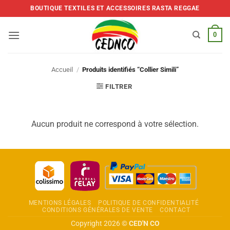
Skip
BOUTIQUE TEXTILES ET ACCESSOIRES RASTA REGGAE
to
content
0
Accueil
/
Produits identifiés “Collier Simili”
FILTRER
Aucun produit ne correspond à votre sélection.
MENTIONS LÉGALES
POLITIQUE DE CONFIDENTIALITÉ
CONDITIONS GÉNÉRALES DE VENTE
CONTACT
Copyright 2026 ©
CED'N CO