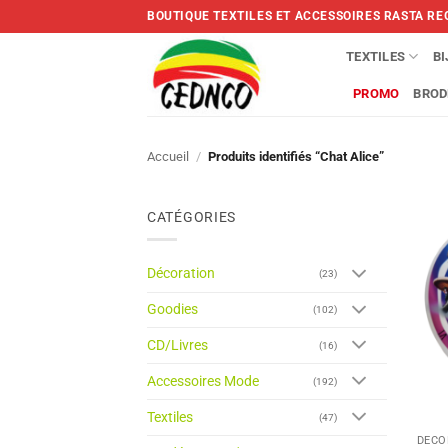
Skip
BOUTIQUE TEXTILES ET ACCESSOIRES RASTA RE
to
content
TEXTILES
B
PROMO
BROD
Accueil
/
Produits identifiés “Chat Alice”
CATÉGORIES
Décoration
(23)
Goodies
(102)
CD/Livres
(16)
Accessoires Mode
(192)
Textiles
(47)
DÉCO