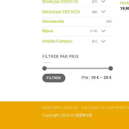
Brodé par CED'N CO
(37)
Horlo
19,9
Décoré par CED N'CO
(58)
Nouveautés
(30)
Bijoux
(115)
Articles Fumeurs
(61)
FILTRER PAR PRIX
Prix
Prix
Prix :
10 €
—
20 €
FILTRER
min
max
MENTIONS LÉGALES
POLITIQUE DE CONFIDENTI
Copyright 2026 ©
CED'N CO