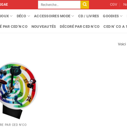
Recherche
CGV
No
GGAE
pour :
IJOUX
DÉCO
ACCESSOIRES MODE
CD / LIVRES
GOODIES
É PAR CED’N CO
NOUVEAUTÉS
DÉCORÉ PAR CED N’CO
CED N’ CO A 1
Voici 
RÉ PAR CED N'CO