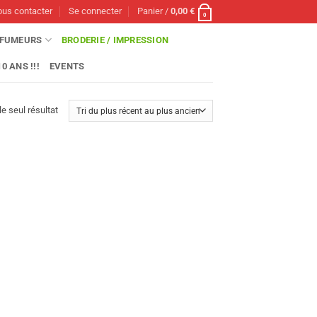
us contacter
Se connecter
Panier /
0,00
€
0
FUMEURS
BRODERIE / IMPRESSION
0 ANS !!!
EVENTS
le seul résultat