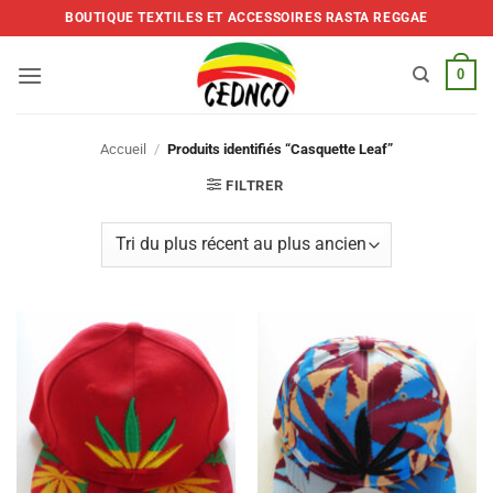
Skip
BOUTIQUE TEXTILES ET ACCESSOIRES RASTA REGGAE
to
content
0
Accueil
/
Produits identifiés “Casquette Leaf”
FILTRER