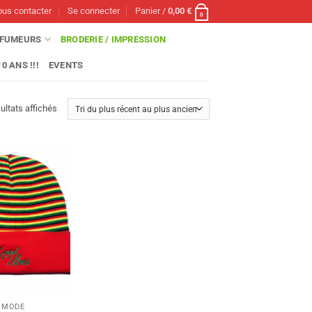
us contacter
Se connecter
Panier /
0,00
€
0
FUMEURS
BRODERIE / IMPRESSION
0 ANS !!!
EVENTS
Trié
ultats affichés
du
plus
récent
au
plus
ancien
 MODE