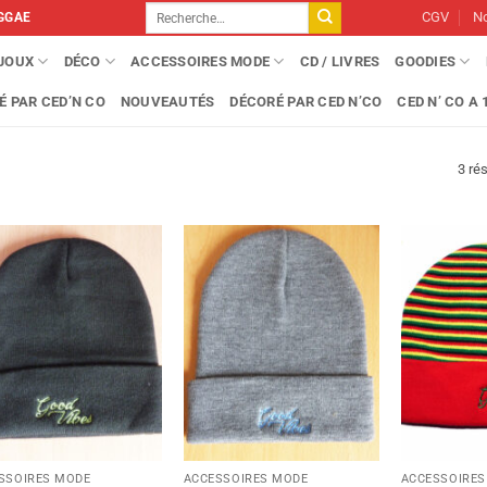
Recherche
CGV
No
GGAE
pour :
IJOUX
DÉCO
ACCESSOIRES MODE
CD / LIVRES
GOODIES
É PAR CED’N CO
NOUVEAUTÉS
DÉCORÉ PAR CED N’CO
CED N’ CO A 1
3 rés
SSOIRES MODE
ACCESSOIRES MODE
ACCESSOIRES