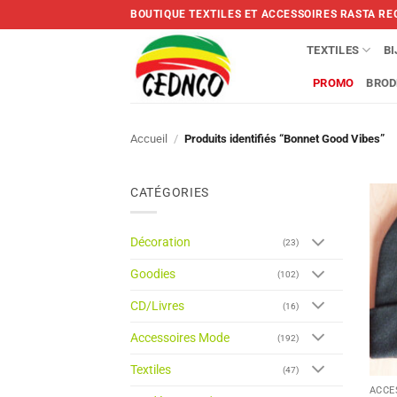
Skip
BOUTIQUE TEXTILES ET ACCESSOIRES RASTA RE
to
content
TEXTILES
B
PROMO
BROD
Accueil
/
Produits identifiés “Bonnet Good Vibes”
CATÉGORIES
Décoration
(23)
Goodies
(102)
CD/Livres
(16)
Accessoires Mode
(192)
Textiles
(47)
ACCE