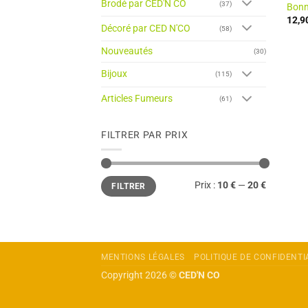
Brodé par CED'N CO
(37)
Bonn
12,9
Décoré par CED N'CO
(58)
Nouveautés
(30)
Bijoux
(115)
Articles Fumeurs
(61)
FILTRER PAR PRIX
Prix
Prix
Prix :
10 €
—
20 €
FILTRER
min
max
MENTIONS LÉGALES
POLITIQUE DE CONFIDENTI
Copyright 2026 ©
CED'N CO