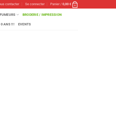
us contacter
Se connecter
Panier /
0,00
€
0
FUMEURS
BRODERIE / IMPRESSION
0 ANS !!!
EVENTS