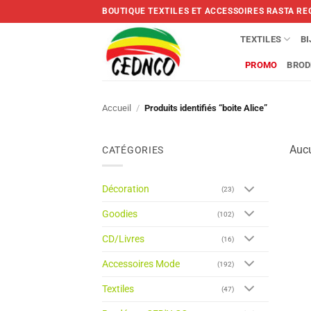
Skip
BOUTIQUE TEXTILES ET ACCESSOIRES RASTA RE
to
content
TEXTILES
B
PROMO
BROD
Accueil
/
Produits identifiés “boite Alice”
Aucu
CATÉGORIES
Décoration
(23)
Goodies
(102)
CD/Livres
(16)
Accessoires Mode
(192)
Textiles
(47)