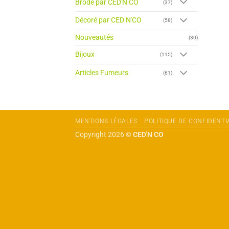
Brodé par CED'N CO
(37)
Décoré par CED N'CO
(58)
Nouveautés
(30)
Bijoux
(115)
Articles Fumeurs
(61)
MENTIONS LÉGALES
POLITIQUE DE CONFIDENTI
Copyright 2026 ©
CED'N CO