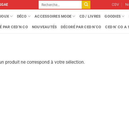
Recherche
CGV
No
GGAE
pour :
IJOUX
DÉCO
ACCESSOIRES MODE
CD / LIVRES
GOODIES
É PAR CED’N CO
NOUVEAUTÉS
DÉCORÉ PAR CED N’CO
CED N’ CO A 1
n produit ne correspond à votre sélection.