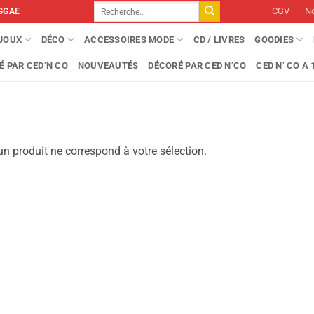
Recherche
CGV
No
GGAE
pour :
IJOUX
DÉCO
ACCESSOIRES MODE
CD / LIVRES
GOODIES
É PAR CED’N CO
NOUVEAUTÉS
DÉCORÉ PAR CED N’CO
CED N’ CO A 1
n produit ne correspond à votre sélection.