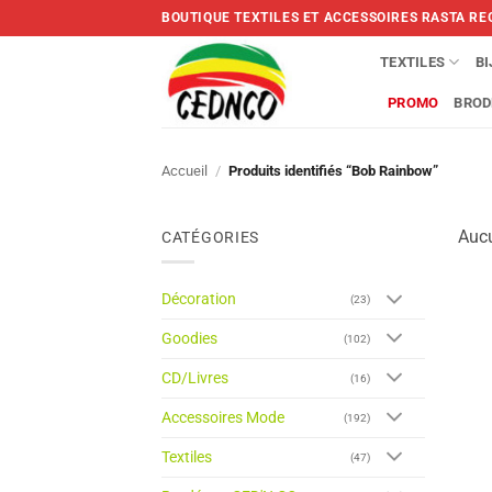
Skip
BOUTIQUE TEXTILES ET ACCESSOIRES RASTA RE
to
content
TEXTILES
B
PROMO
BROD
Accueil
/
Produits identifiés “Bob Rainbow”
Aucu
CATÉGORIES
Décoration
(23)
Goodies
(102)
CD/Livres
(16)
Accessoires Mode
(192)
Textiles
(47)