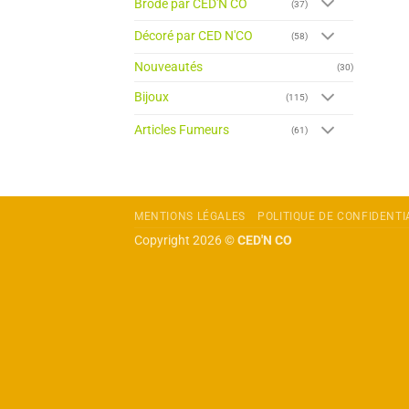
Brodé par CED'N CO
(37)
Décoré par CED N'CO
(58)
Nouveautés
(30)
Bijoux
(115)
Articles Fumeurs
(61)
MENTIONS LÉGALES
POLITIQUE DE CONFIDENTI
Copyright 2026 ©
CED'N CO