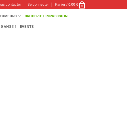
us contacter
Se connecter
Panier /
0,00
€
0
FUMEURS
BRODERIE / IMPRESSION
0 ANS !!!
EVENTS