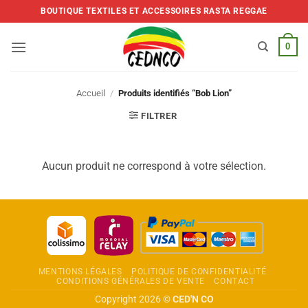
Skip
BOUTIQUE TEXTILES ET ACCESSOIRES RASTA REGGAE
to
content
0
Accueil
/
Produits identifiés “Bob Lion”
FILTRER
Aucun produit ne correspond à votre sélection.
MENTIONS LÉGALES
POLITIQUE DE CONFIDENTIALITÉ
CONDITIONS GÉNÉRALES DE VENTE
CONTACT
Copyright 2026 ©
CED'N CO