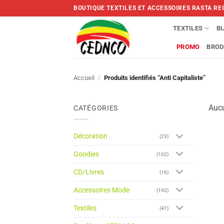
Skip
BOUTIQUE TEXTILES ET ACCESSOIRES RASTA RE
to
content
TEXTILES
B
PROMO
BROD
Accueil
/
Produits identifiés “Anti Capitaliste”
Aucu
CATÉGORIES
Décoration
(23)
Goodies
(102)
CD/Livres
(16)
Accessoires Mode
(192)
Textiles
(47)