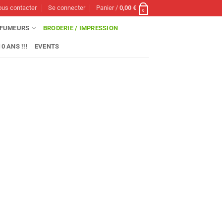
us contacter
Se connecter
Panier /
0,00
€
0
FUMEURS
BRODERIE / IMPRESSION
0 ANS !!!
EVENTS