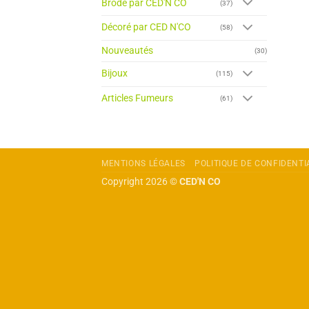
Brodé par CED'N CO
(37)
Décoré par CED N'CO
(58)
Nouveautés
(30)
Bijoux
(115)
Articles Fumeurs
(61)
MENTIONS LÉGALES
POLITIQUE DE CONFIDENTI
Copyright 2026 ©
CED'N CO