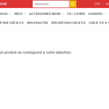
Recherche
CGV
No
GGAE
pour :
IJOUX
DÉCO
ACCESSOIRES MODE
CD / LIVRES
GOODIES
É PAR CED’N CO
NOUVEAUTÉS
DÉCORÉ PAR CED N’CO
CED N’ CO A 1
n produit ne correspond à votre sélection.