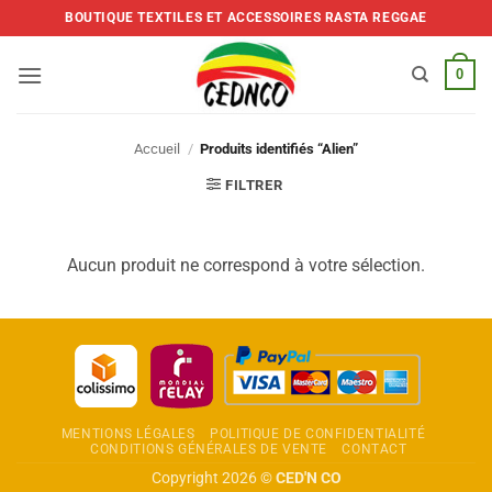
Skip
BOUTIQUE TEXTILES ET ACCESSOIRES RASTA REGGAE
to
content
0
Accueil
/
Produits identifiés “Alien”
FILTRER
Aucun produit ne correspond à votre sélection.
MENTIONS LÉGALES
POLITIQUE DE CONFIDENTIALITÉ
CONDITIONS GÉNÉRALES DE VENTE
CONTACT
Copyright 2026 ©
CED'N CO