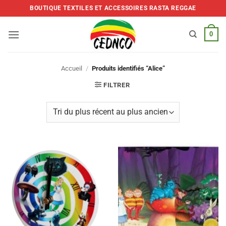
Skip
BOUTIQUE TEXTILES ET ACCESSOIRES RASTA REGGAE
to
content
0
Accueil
/
Produits identifiés “Alice”
FILTRER