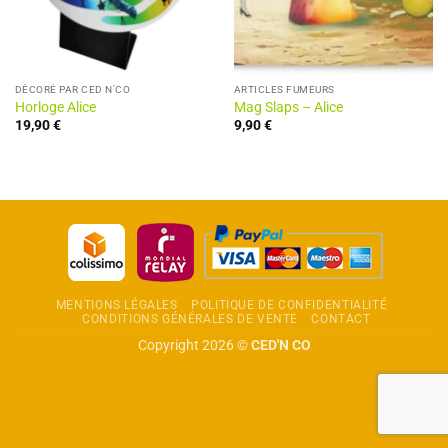
DÉCORÉ PAR CED N'CO
ARTICLES FUMEURS
Horloge Alice
Mag Slaps – Alice
19,90
€
9,90
€
MENTIONS LÉGALES
POLITIQUE DE CONFIDENTIALITÉ
CONDITIONS GÉNÉRALES DE VENTE
CONTACT
Copyright 2026 ©
CED'N CO