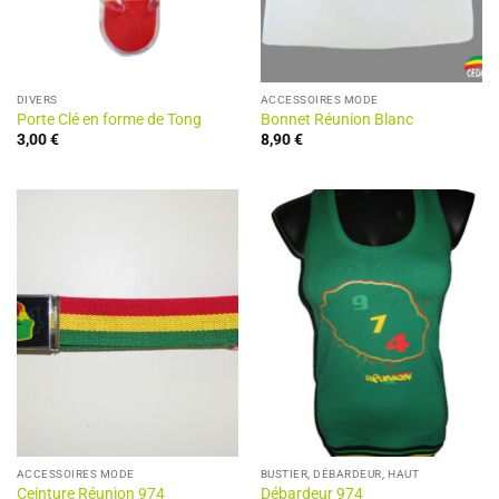
DIVERS
ACCESSOIRES MODE
Porte Clé en forme de Tong
Bonnet Réunion Blanc
3,00
€
8,90
€
ACCESSOIRES MODE
BUSTIER, DÉBARDEUR, HAUT
Ceinture Réunion 974
Débardeur 974