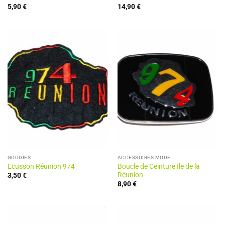
5,90
€
14,90
€
GOODIES
ACCESSOIRES MODE
Ecusson Réunion 974
Boucle de Ceinture Ile de la
Réunion
3,50
€
8,90
€